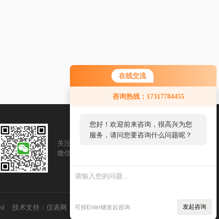
在线交流
咨询热线：17317784455
您好！欢迎前来咨询，很高兴为您
服务，请问您要咨询什么问题呢？
关注我们
扫一扫
微信账号
手机浏览
您好，看您停留很久了，是
否找到了需求产品，您可以
直接在线与我联系！
ml
技术支持：
仪表网
管理登陆
发起咨询
可按Enter键发起咨询