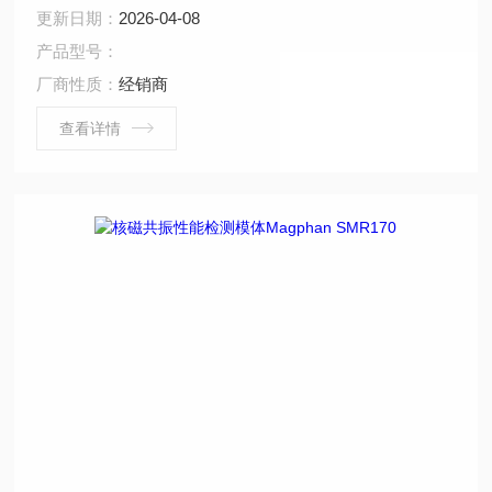
体和球形模体，内径20cm，模体内部加注硫酸铜溶液，
更新日期：
2026-04-08
检测空间分辨率(高分辨率)、密度分辨率(低对比度)、测信
产品型号：
躁比、T1,T2值、几何线性等参数。
厂商性质：
经销商
查看详情