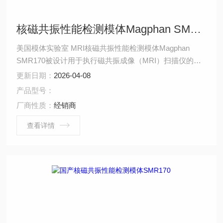
核磁共振性能检测模体Magphan SMR170
美国模体实验室 MRI核磁共振性能检测模体Magphan
SMR170被设计用于执行磁共振成像（MRI）扫描仪的各
种性能评估。Magphan SMR170磁共振性能检测模体有一
更新日期：
2026-04-08
个传统的圆柱形外壳，用于测试组和制造商，他们的性能
产品型号：
规格基于圆柱形模体。它有一个可移动的端板用于内部访
厂商性质：
经销商
问。该压克力圆柱体的外径为20厘米，内径为19厘米。
查看详情