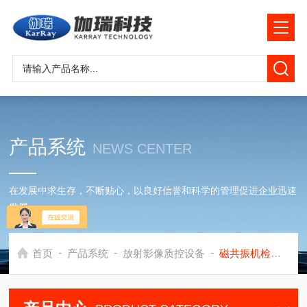
产品系统
NEWS CENTER
在发展中求生存，不断贴心，以良好信誉和科学的管理促进企业迅速
发展
-
-
-
首页
产品系统
放射影像质控设备
磁共振机检测工具