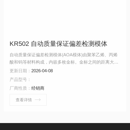
KR502 自动质量保证偏差检测模体
自动质量保证偏差检测模体(AOA模体)由聚苯乙烯、丙烯
酸和钨等材料构成，内嵌多枚金标。金标之间的距离大于
20mm，每三颗金标形成的三角形角度大于15°，在两侧
更新日期：
2026-04-08
45°视野中无重叠。模体的正方体结构件内有免冲洗胶片
产品型号：
的放置区域。
厂商性质：
经销商
查看详情