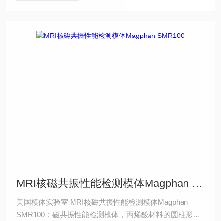
MRI核磁共振性能检测模体Magphan SMR100
美国模体实验室 MRI核磁共振性能检测模体Magphan
SMR100：磁共振性能检测模体，丙烯酸材料的圆柱形模