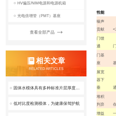
HV偏压/NIM电源和电源机箱
性能
光电倍增管（PMT）基座
噪声
贡献
<
查看全部产品
门馈
通
门基
相关文章
座
RELATED ARTICLES
展宽
器下
垂
固体水模体具有多种标准片层厚度可供选择
堆积
低对比度检测模体，为健康保驾护航
判弃
增益