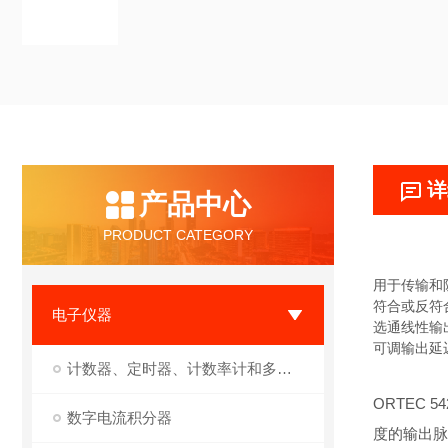
详
产品中心
PRODUCT CATEGORY
用于传输和阻
符合或反符
电子仪器
选通线性输
可调输出延
计数器、定时器、计数率计和多通道定标器（MCS）
ORTEC
数字电流积分器
度的输出脉