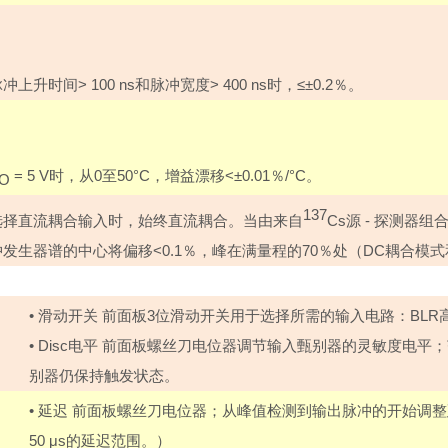
脉冲上升时间
> 100 ns
和脉冲宽度
> 400 ns
时，≤±
0.2
％。
= 5 V
时，从
0
至
50
°
C
，增益漂移
<
±
0.01
％
/
°
C
。
O
137
选择直流耦合输入时，始终直流耦合。当由来自
Cs
源
-
探测器组
冲发生器谱的中心将偏移
<0.1
％，峰在满量程的
70
％处（
DC
耦合模式
•
滑动开关
前面板
3
位滑动开关用于选择所需的输入电路：
BLR
•
Disc
电平
前面板螺丝刀电位器调节输入甄别器的灵敏度电平；
别器仍保持触发状态。
•
延迟
前面板螺丝刀电位器；从峰值检测到输出脉冲的开始调整
50
μ
s
的延迟范围。）