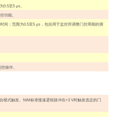
为
0.5
至
5
μ
s
。
门控功能。
续时间；范围为
0.5
至
5
μ
s
，包括用于监控所调整门控周期的测
门控操作。
合模式触发。
NIM
标准慢速逻辑脉冲在
+3 V
时触发选定的门