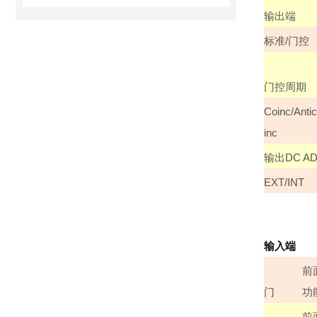
输出端
标准
/
门控
门控周期
Coinc/Anti
inc
输出
DC AD
EXT/INT
输入端
前
门
功
前