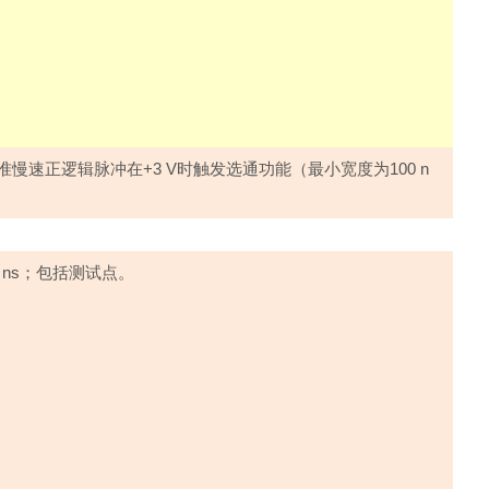
准慢速正逻辑脉冲在
+3 V
时触发选通功能（最小宽度为
100 n
 ns
；包括测试点。