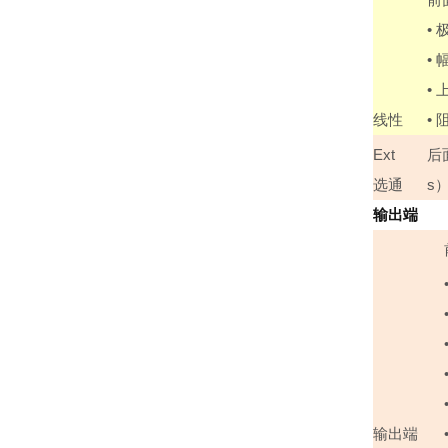
•
•
•
线性
•
Ext
后
选通
s
输出端
输出端