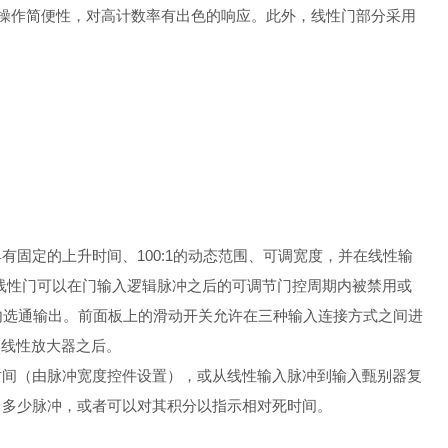
及操作简便性，对高计数率有出色的响应。此外，线性门部分采用
固定的上升时间、100:1的动态范围、可调宽度，并在线性输
输入线性门可以在门输入逻辑脉冲之后的可调节门控周期内被禁用或
）内选通输出。前面板上的滑动开关允许在三种输入连接方式之间进
的线性放大器之后。
时间（由脉冲宽度控件设置），或从线性输入脉冲到输入甄别器复
了多少脉冲，或者可以对其积分以指示相对死时间。