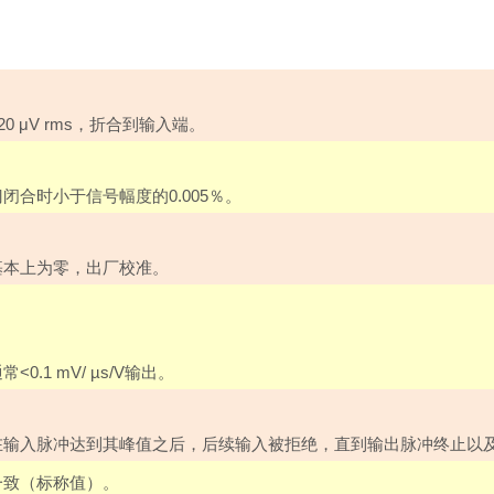
20
μ
V rms
，折合到输入端。
门闭合时小于信号幅度的
0.005
％。
基本上为零，出厂校准。
通常
<0.1 mV/ µs/V
输出。
在输入脉冲达到其峰值之后，后续输入被拒绝，直到输出脉冲终止以
一致（标称值）。