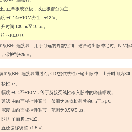
极性
正单极或双极，以正极部分为主。
幅度
+0.1
至
+10 V
线性；±
12 V
。
上升时间
100 ns
至
10
μ
s
。
阻抗
~1000
Ω。
面板
BNC
连接器，用于可选的外部控制，适合输出脉冲定时。
NIM
标
），保护到±
25 V
。
前面板
BNC
连接器通过
Z
<1
Ω提供线性正输出脉冲；上升时间为
300
o
•
极性
正。
•
幅度
+0.1
至
+10 V
，等于所接受线性输入脉冲的峰值幅度。
•
延迟
由前面板控件调节；范围为峰值检测后的
0.5
至
5
μ
s
。
•
宽度
由前面板控件调节；范围为
0.5
至
5
μ
s
。
•
阻抗
前面板上
<1
Ω。
•
直流偏移调整
±
1.5 V
。