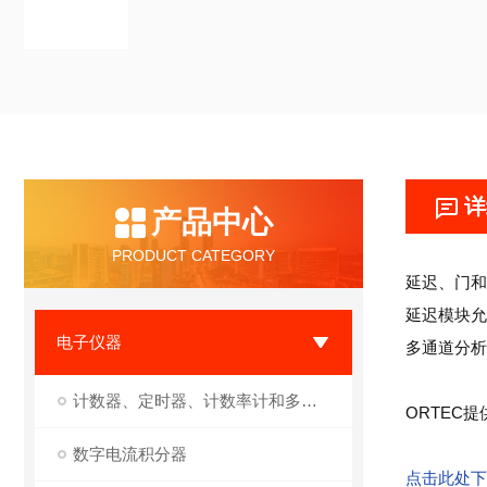
详
产品中心
PRODUCT CATEGORY
延迟、门和
延迟模块允
电子仪器
多通道分析
计数器、定时器、计数率计和多通道定标器（MCS）
ORTEC
提
数字电流积分器
点击此处下