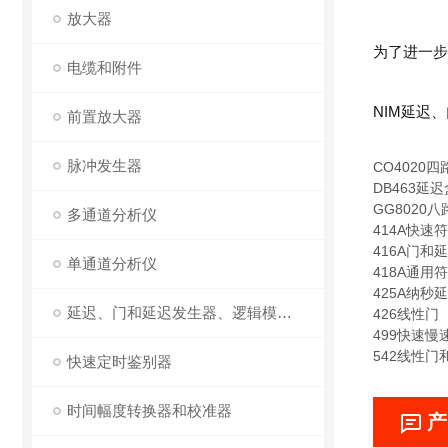
放大器
为了进一步
电缆和附件
NIM
延迟、
前置放大器
脉冲发生器
CO4020
DB463延迟
GG8020
多通道分析仪
414A快速
416A门和
单通道分析仪
418A通用
425A纳秒
延迟、门和延迟发生器、逻辑模块和线性门
426线性门
499快速慢
542线性门
快速定时鉴别器
时间幅度转换器和校准器
产