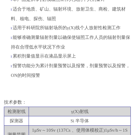
适合于地质、矿山、辐射环境、放射卫生、商检、建筑材
l
料、核电、探伤、辐照
适用于科研院所辐射场所的
γ(X)线个人放射性检测工作
l
能够准确测量辐射剂量以确保使辐照工作人员的辐射剂量保
l
持在合理低水平状况下作业
累积剂量值显示在液晶显示屏上
l
报警功能分为累计剂量预警以及报警，剂量预警以及报警，
l
ON的时间报警
技术参数：
检测射线
γ(X)射线
探测器
Si 半导体
1μSv～10Sv (137Cs 、使用体模校正)1μSv/h～1S
测量范围