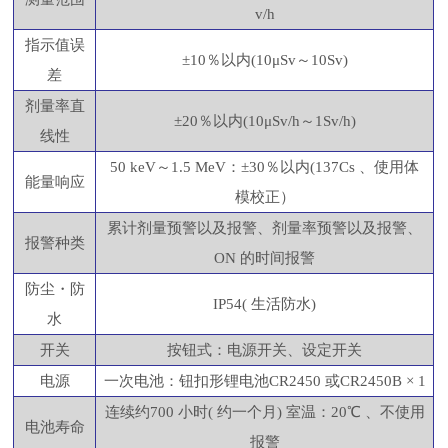
v/h
指示值误
±10％以内(10μSv～10Sv)
差
剂量率直
±20％以内(10μSv/h～1Sv/h)
线性
50 keV～1.5 MeV：±30％以内(137Cs 、使用体
能量响应
模校正）
累计剂量预警以及报警、剂量率预警以及报警、
报警种类
ON 的时间报警
防尘・防
IP54( 生活防水)
水
开关
按钮式：电源开关、设定开关
电源
一次电池：钮扣形锂电池
CR2450 或CR2450B × 1
连续约
700 小时( 约一个月) 室温：20℃ 、不使用
电池寿命
报警