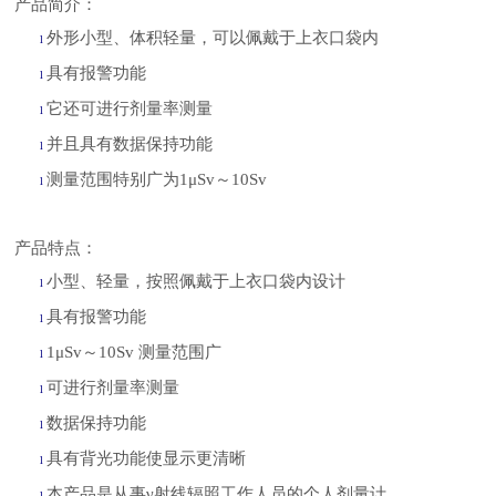
产品简介：
外形小型、体积轻量，可以佩戴于上衣口袋内
l
具有报警功能
l
它还可进行剂量率测量
l
并且具有数据保持功能
l
测量范围特别广为
1μSv～10Sv
l
产品特点：
小型、轻量，按照佩戴于上衣口袋内设计
l
具有报警功能
l
1μSv～10Sv 测量范围广
l
可进行剂量率测量
l
数据保持功能
l
具有背光功能使显示更清晰
l
本产品是从事
γ射线辐照工作人员的个人剂量计
l