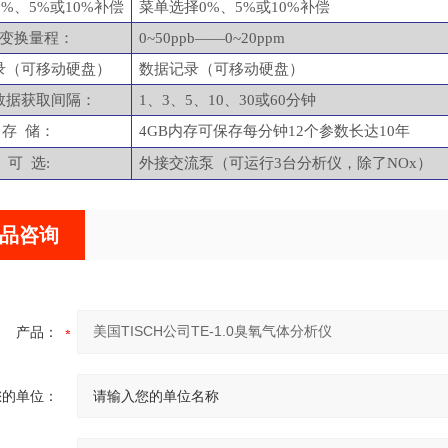
0%、5%或10%补偿
菜单选择
0%、5%或10%补偿
变换量程：
0~50ppb——0~20ppm
录（可移动硬盘）
数据记录（可移动硬盘）
数据获取间隔：
1、3、5、10、30或60分钟
存
储：
4GB内存可保存每分钟12个参数长达10年
可
选
:
外接交流泵（可运行
3台分析仪，除了NOx）
品咨询
产品：
您的单位：