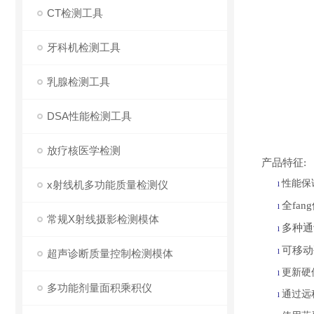
CT检测工具
牙科机检测工具
乳腺检测工具
DSA性能检测工具
放疗核医学检测
产品特征
:
性能保
x射线机多功能质量检测仪
l
全fa
l
常规X射线摄影检测模体
多种通
l
可移动
超声诊断质量控制检测模体
l
更新硬
l
多功能剂量面积乘积仪
通过远
l