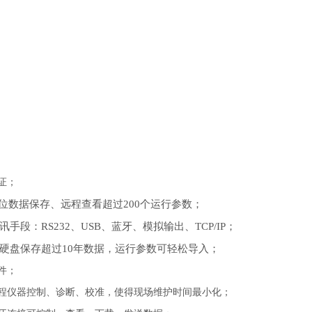
证；
ng位数据保存、远程查看超过
200个运行参数；
讯手段：
RS232、USB、蓝牙、模拟输出、TCP/IP；
硬盘保存超过
10年数据，运行参数可轻松导入；
件；
程仪器控制、诊断、校准，使得现场维护时间最小化；