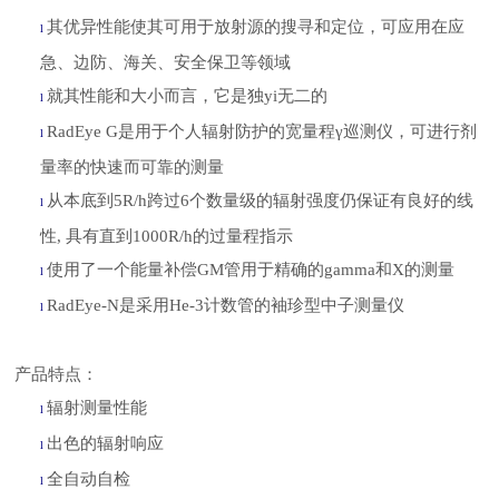
其优异性能使其可用于放射源的搜寻和定位，可应用在应
l
急、边防、海关、安全保卫等领域
就其性能和大小而言，它是独yi无二的
l
RadEye G是用于个人辐射防护的宽量程γ巡测仪，可进行剂
l
量率的快速而可靠的测量
从本底到
5R/h跨过6个数量级的辐射强度仍保证有良好的线
l
性, 具有直到1000R/h的过量程指示
使用了一个能量补偿
GM管用于精确的gamma和X的测量
l
RadEye-N是采用He-3计数管的袖珍型中子测量仪
l
产品特点：
辐射测量性能
l
出色的辐射响应
l
全自动自检
l