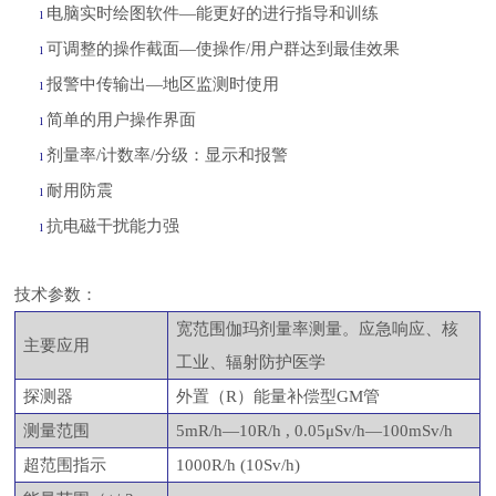
电脑实时绘图软件
—能更好的进行指导和训练
l
可调整的操作截面
—使操作/用户群达到最佳效果
l
报警中传输出
—地区监测时使用
l
简单的用户操作界面
l
剂量率
/计数率/分级：显示和报警
l
耐用防震
l
抗电磁干扰能力强
l
技术参数：
宽范围伽玛剂量率测量。应急响应、核
主要应用
工业、辐射防护医学
探测器
外置（
R）能量补偿型GM管
测量范围
5mR/h—10R/h , 0.05μSv/h—100mSv/h
超范围指示
1000R/h (10Sv/h)