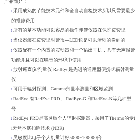
产品简介：
采用成熟的节能技术元件和全自动自检技术所以只需要最少
l
的维修费用
所有的基本功能可以容易的操作即使仪器在保护皮套里
l
当仪器装在皮套里时警报
—LED也是可以清晰的看到的
l
仪器配有一个内置的震动器和一个输出耳机，具有无声报警
l
功能并且可以在噪音的环境中使用
放射巡查仪
/剂量仪 RadEye是先进的通用型便携式辐射测量
l
仪
可用于辐射探测、
Gamma剂量率测量和区域监测
l
RadEye 有RadEye PRD、 RadEye-G 和RadEye-N等几种型
l
号
RadEye PRD是高灵敏个人辐射探测器，采用了Thermo的专l
l
i天然本底扣除技术 (NBR)
灵敏度比电子个人剂量计好
5000~100000倍
l