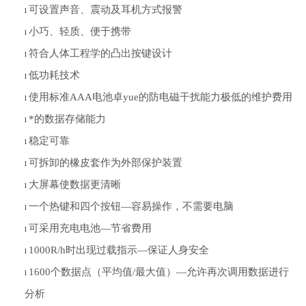
可设置声音、震动及耳机方式报警
l
小巧、轻质、便于携带
l
符合人体工程学的凸出按键设计
l
低功耗技术
l
使用标准
AAA电池卓yue的防电磁干扰能力极低的维护费用
l
*的数据存储能力
l
稳定可靠
l
可拆卸的橡皮套作为外部保护装置
l
大屏幕使数据更清晰
l
一个热键和四个按钮
—容易操作，不需要电脑
l
可采用充电电池
—节省费用
l
1000R/h时出现过载指示—保证人身安全
l
1600个数据点（平均值/最大值）—允许再次调用数据进行
l
分析