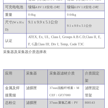
可充电电池
镍镉
镍镉
4.8V 1.8安培.小时
6.0V 1.8安培.小时
重量
0.6kg
0.64kg
9.1 x 9.9 x 5.1公分
尺寸
(W x H x
9.1 x 9.9 x 5.1公分
D)
ATEX, Ex, UL, Class I, Groups A.B.C.D,Class II, E,
认证
F, G及Class III; Div I; Temp, Code T3C
采集器及采集器介质选择表
应
用
采集器
采集器滤材介质
介质固定
架
金属及焊
滤膜匣
37mm混酯纤维素﹝M
滤匣固定
接熏烟
CEF﹞GF37080
管架
总粉尘
滤膜匣
37mm 聚氯乙烯﹝PV
800143