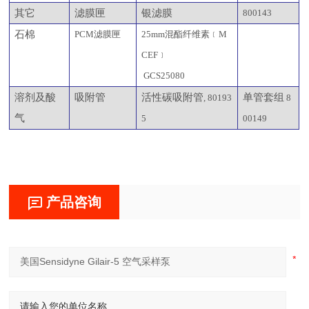
其它
滤膜匣
银滤膜
800143
石棉
PCM滤膜匣
25mm混酯纤维素﹝M
CEF﹞
GCS25080
溶剂及酸
吸附管
活性碳吸附管
单管套组
, 80193
8
气
5
00149
产品咨询