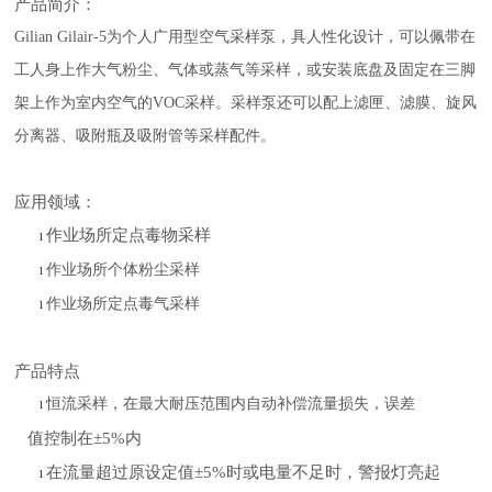
产品简介：
Gilian Gilair-5为个人广用型空气采样泵，具人性化设计，可以佩带在
工人身上作大气粉尘、气体或蒸气等采样，或安装底盘及固定在三脚
架上作为室内空气的VOC采样。采样泵还可以配上滤匣、滤膜、旋风
分离器、吸附瓶及吸附管等采样配件。
应用领域：
作业场所定点毒物采样
l
作业场所个体粉尘采样
l
作业场所定点毒气采样
l
产品特点
恒流采样，在最大耐压范围内自动补偿流量损失，误差
l
值控制在
±5%内
在流量超过原设定值
±5%时或电量不足时，警报灯亮起
l