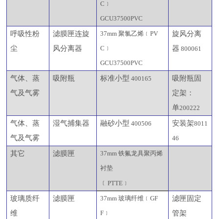
C﹞
GCU37500PVC
呼吸性粉
滤膜匣连旋
37mm 聚氯乙烯﹝PV
旋风分离
尘
风分离器
C﹞
器
800061
GCU37500PVC
气体、蒸
吸附瓶
标准小型
吸附瓶固
400165
气及气雾
定架：
单
200222
气体、蒸
湿气捕集器
融砂小型
安装架
400506
8011
气及气雾
46
其它
滤膜匣
37mm 铁氟龙具聚丙烯
衬垫
﹝
PTTE﹞
玻璃质纤
滤膜匣
37mm 玻璃纤维﹝GF
滤匣固定
维
F﹞
管架