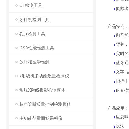
CT检测工具
佩戴者
l
牙科机检测工具
产品特点：
乳腺检测工具
伽马和
l
背包，
l
DSA性能检测工具
实时的
l
放疗核医学检测
蓝牙通
l
文字
/
l
x射线机多功能质量检测仪
指挥中
l
常规X射线摄影检测模体
IP-6
l
超声诊断质量控制检测模体
产品应用：
应急响
多功能剂量面积乘积仪
l
执法
l