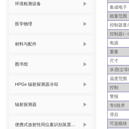
环境检测设备
集成电子
能量范围
医学物理
控制器显
控制器
I /
电源
材料与配件
重量
尺寸
图书馆
水
/防尘等
温度范围
HPGe 辐射探测器冷却
控制
警报
辐射探测器
专li技术
滞后
可选模块
便携式放射性同位素识别装置 （RIID）