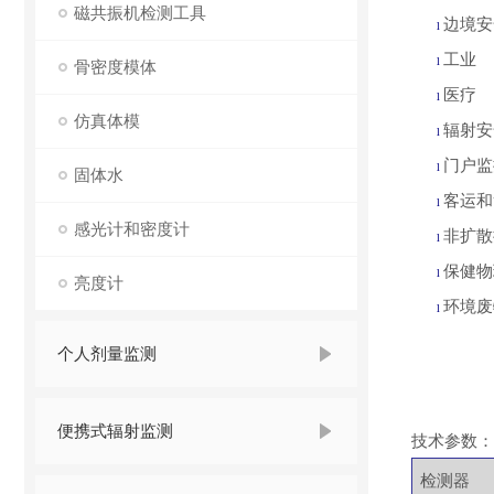
磁共振机检测工具
边境安
l
工业
l
骨密度模体
医疗
l
仿真体模
辐射安
l
门户监
l
固体水
客运和
l
感光计和密度计
非扩散
l
保健物
l
亮度计
环境废
l
个人剂量监测
便携式辐射监测
技术参数：
检测器