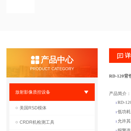
详
产品中心
PRODUCT CATEGORY
RD-120
放射影像质控设备
产品简介：
RD-
l
美国RSD模体
低功耗
l
允许其
CRDR机检测工具
l
报警选
l