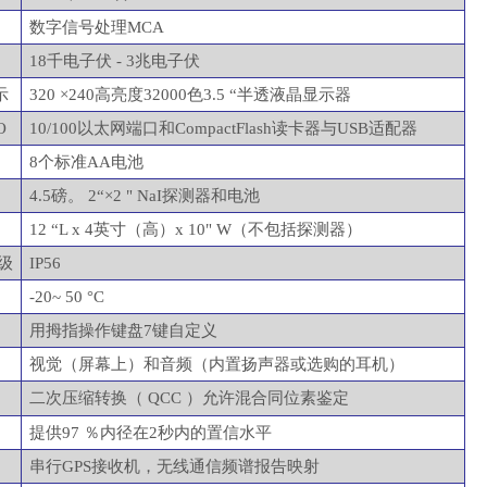
数字信号处理
MCA
18千电子伏 - 3兆电子伏
示
320 ×240高亮度32000色3.5 “半透液晶显示器
 O
10/100以太网端口和CompactFlash读卡器与USB适配器
8个标准AA电池
4.5磅。 2“×2 " NaI探测器和电池
12 “L x 4英寸（高）x 10" W（不包括探测器）
级
IP56
-20~ 50 °C
用拇指操作键盘
7键自定义
视觉（屏幕上）和音频（内置扬声器或选购的耳机）
二次压缩转换（
QCC ）允许混合同位素鉴定
提供
97 ％内径在2秒内的置信水平
串行
GPS接收机，无线通信频谱报告映射