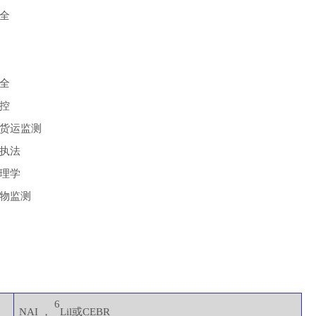
全
全
控
货运监测
执法
理学
物监测
6
NAI ，
Lil或CEBR