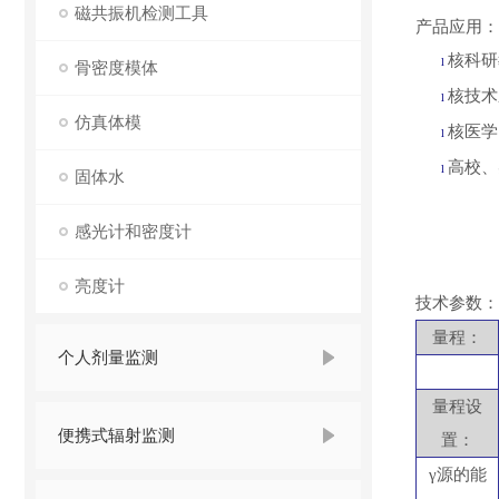
磁共振机检测工具
产品应用：
核科研
l
骨密度模体
核技术
l
仿真体模
核医学
l
高校、
l
固体水
感光计和密度计
亮度计
技术参数：
量程：
个人剂量监测
量程设
便携式辐射监测
置：
γ源的能