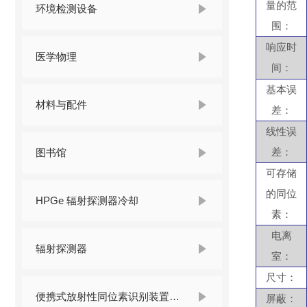
量的范
环境检测设备
围：
响应时
医学物理
间：
基本误
材料与配件
差：
线性误
图书馆
差：
可存储
的同位
HPGe 辐射探测器冷却
素：
电离
辐射探测器
室：
尺寸：
便携式放射性同位素识别装置 （RIID）
屏蔽：