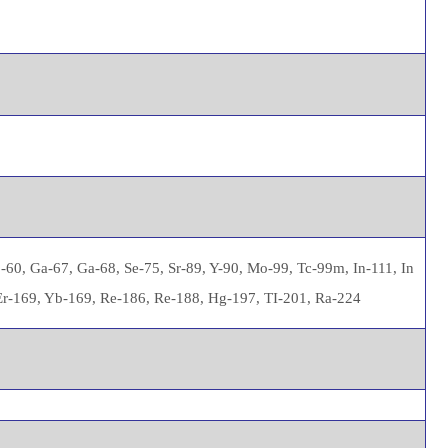
-60, Ga-67, Ga-68, Se-75, Sr-89, Y-90, Mo-99, Tc-99m, In-111, In
 Er-169, Yb-169, Re-186, Re-188, Hg-197, TI-201, Ra-224