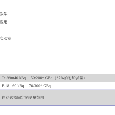
教学
应用
实验室
Tc-99m40 kBq —50/200* GBq（*7%的附加误差）
F-18 60 kBq —70/300* GBq
自动选择固定的测量范围