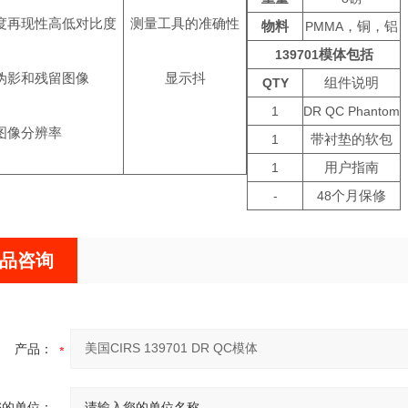
度再现性高低对比度
测量工具的准确性
物料
PMMA
，铜，铝
139701
模体包括
伪影和残留图像
显示抖
QTY
组件说明
1
DR QC Phantom
图像分辨率
1
带衬垫的软包
1
用户指南
-
48
个月保修
品咨询
产品：
您的单位：