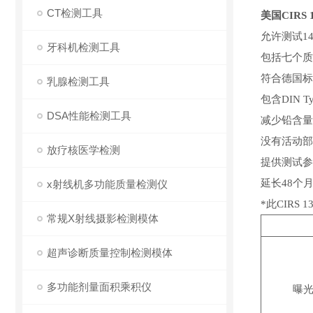
CT检测工具
美国
CIRS
允许测试
1
牙科机检测工具
包括七个质
符合德国标
乳腺检测工具
包含
DIN T
DSA性能检测工具
减少铅含量
没有活动部
放疗核医学检测
提供测试参
延长
48个
x射线机多功能质量检测仪
*此CIRS 
常规X射线摄影检测模体
超声诊断质量控制检测模体
多功能剂量面积乘积仪
曝