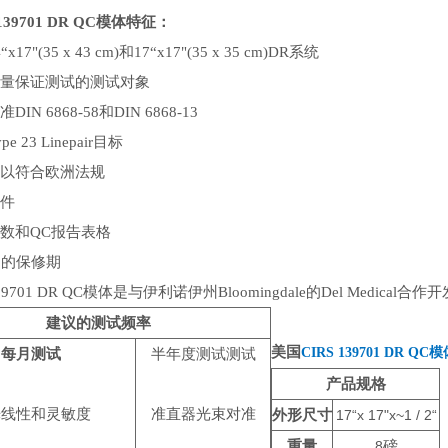
 139701 DR QC模体特征：
4“x17"(35 x 43 cm)和17“x17"(35 x 35 cm)DR系统
量保证测试的测试对象
准
DIN 6868-58和DIN 6868-13
ype 23 Linepair目标
以符合欧洲法规
件
数和
QC报告表格
月的保修期
139701 DR QC模体是与伊利诺伊州Bloomingdale的Del Medical合
建议的测试频率
美国
CIRS 139701 DR 
每月测试
半年度测试测试
产品规格
光线性和灵敏度
准直器光束对准
外形尺寸
17“x 17"x~1 / 2“
重量
8
磅