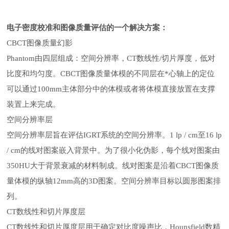
电子密度校准和图像质量评估的一个解决方案：
CBCT图像质量幻影
Phantom由四层组成：空间分辨率，CT数线性/切片厚度，低对
比度和均匀度。CBCT图像质量体模的不同层在*心轴上的定位
可以通过100mm主体部分中的体模或者将体模直接放置在支撑
装置上来完成。
空间分辨率层
空间分辨率层旨在评估
IGRT系统的空间分辨率。1 lp / cm至16 lp
/ cm的线对图案嵌入背景中。为了很小化伪影，每个线对图案由
350HU大于背景衰减的材料制成。线对图案是沿着CBCT图像质
量体模的纵轴12mm高的3D图案。空间分辨率目标以圆形图案排
列。
CT数线性和切片厚度层
CT数线性和切片厚度层用于确定对比度噪声比，Hounsfield数精