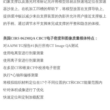
幻象支撑以及激光对准标记允许将模型容易且快速地定位在加速
器沙发上。在机加工凹槽的帮助下，将模型放置在支撑导轨上。
提供缓冲板以减少来自支撑装置的伪影并允许用户接近支撑板上
的手柄。通过调节水平支脚来完成支撑的平整和隐含的体模。
美国
CIRS 062MQA CBCT电子密度和图像质量模体特点：
对
AAPM TG报告#1执行所有CT Image QA测试
使用电离室进行剂量测量
使用离子室进行剂量测量
在多层
CT和锥束CT中校准电子密度
执行
*心轴和偏移测量
将模拟组织材料定位在
17个不同位置的CT和CBCT能量范围内
针对体积成像进行了优化
快速定位和定制加载配置