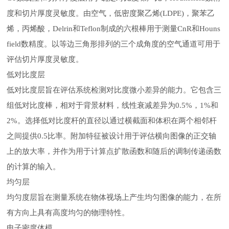
度和切片厚度灵敏度。由空气，低密度聚乙烯(LDPE)，聚苯乙
烯，丙烯酸，Delrin和Teflon制成的六根棒用于测量CnR和Houns
field数精度。以等边三角形排列的三个成角度的空气通道可用于
评估切片厚度灵敏度。
低对比度层
低对比度层旨在评估系统检测对比度微小差异的能力。它包含三
组低对比度棒，相对于背景材料，线性衰减差异为
0.5%，1%和
2%。选择低对比度杆的直径以通过横截面和体积在两个相邻杆
之间提供0.5比率。附加特征被设计用于评估横向图像的正交轴
上的放大率，并作为用于计算点扩散函数和随后的调制传递函数
的计算的输入。
均匀层
均匀度层旨在测量系统在物体视场上产生均匀图像的能力，在所
有方向上具有高度均匀的物理特性。
电子密度体模