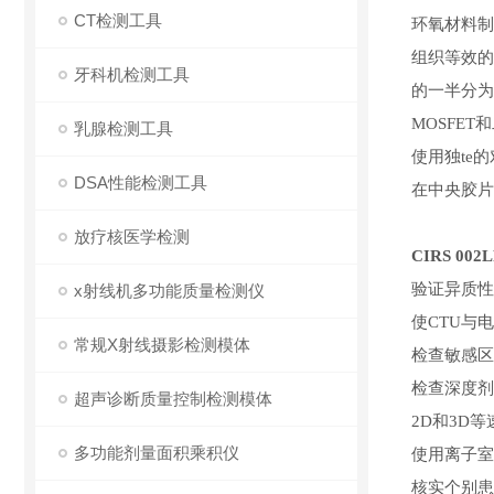
CT检测工具
环氧材料制
组织等效的
牙科机检测工具
的一半分为
MOSFET
乳腺检测工具
使用独te
DSA性能检测工具
在中央胶片
放疗核医学检测
CIRS 00
验证异质性
x射线机多功能质量检测仪
使
CTU与
常规X射线摄影检测模体
检查敏感区
检查深度剂
超声诊断质量控制检测模体
2D和3D等
多功能剂量面积乘积仪
使用离子室
核实个别患