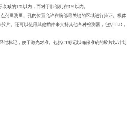
实际衰减的1％以内，而对于肺部则在3％以内。
行点剂量测量。孔的位置允许在胸部最关键的区域进行验证。模体
mic®胶片。还可以使用其他插件来支持其他各种检测器，包括TLD，
面经过标记，便于激光对准。包括
CT标记以确保准确的胶片以计划