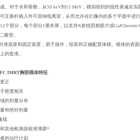
成。对于水和骨骼，从50 keV到15 MeV，模拟组织的线性衰减在
可互换杆插入件可容纳电离室，从而允许在幻像内的多个平面中进
12个部分，每个部分1厘米厚，以支持X射线照相胶片或GafChro
和二极管。
的对准底座和固定装置，易于操作，组装和正确配置体模。模体的表
上的套准。
2LFC IMRT胸部模体
特征
更正
电子密度相关
域的剂量分布
量和绝对剂量
速线
和其他检测器校准薄膜
*
者的治疗计划