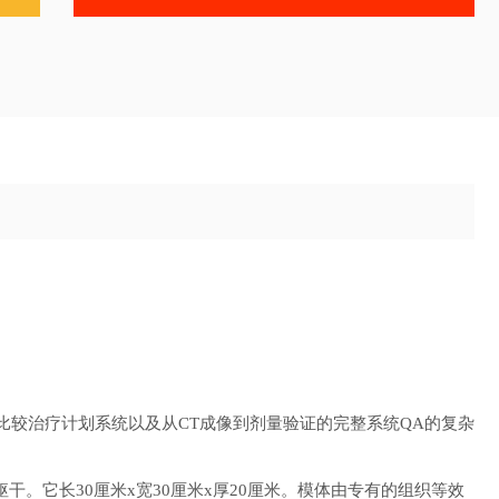
绕调试和比较治疗计划系统以及从CT成像到剂量验证的完整系统QA的复杂
干。它长30厘米x宽30厘米x厚20厘米。模体由专有的组织等效