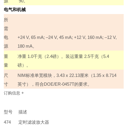
源
90
。
电气和机械
所
需
电
+24 V, 65 mA;
–
24 V, 45 mA; +12 V, 160 mA;
–
12 V,
源
180 mA
。
重
净重
1.0
千克（
2.4
磅）。装运重量
2.5
千克（
5.4
量
磅）。
尺
NIM
标准单宽模块，
3.43 x 22.13
厘米（
1.35 x 8.714
寸
英寸），符合
DOE/ER-0457T
的要求。
+
订购信息
型号
描述
474
定时滤波放大器