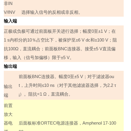
非
IN
V/INV
选择输入信号的反相或非反相。
输入端
正极或负极可通过前面板开关进行选择；幅度
0
至±
1 V
；在
1 s
内积分的
10
％占空比下，被保护至±
6 V dc
和±
100 V
；阻
抗
100
Ω，直流耦合；前面板
BNC
连接器。接受±
5 V
直流偏
移，输入（信号加偏移）限于±
5 V
。
输出端
前面板
BNC
连接器。幅度
0
至±
5 V
；对于滤波器
ou
t
，上升时间≤
10 ns
（对于其他滤波器选择，为
2.2
τ
输出
）。阻抗
<1
Ω，直流耦合。
端
i
前置
放大
器电
后面板标准
ORTEC
电源连接器，
Amphenol 17-100