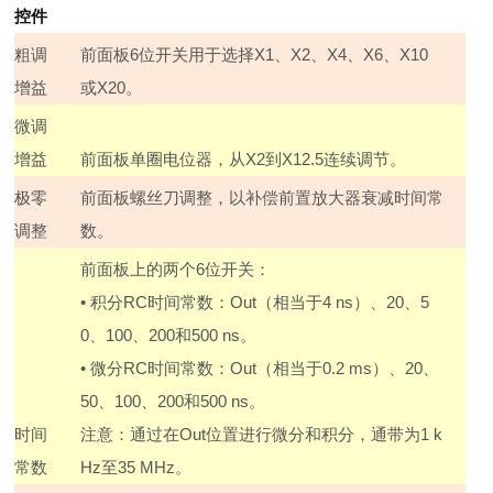
控件
粗调
前面板
6
位开关用于选择
X1
、
X2
、
X4
、
X6
、
X10
增益
或
X20
。
微调
增益
前面板单圈电位器，从
X2
到
X12.5
连续调节。
极零
前面板螺丝刀调整，以补偿前置放大器衰减时间常
调整
数。
前面板上的两个
6
位开关：
•
积分
RC
时间常数：
Out
（相当于
4 ns
）、
20
、
5
0
、
100
、
200
和
500 ns
。
•
微分
RC
时间常数：
Out
（相当于
0.2 ms
）、
20
、
50
、
100
、
200
和
500 ns
。
时间
注意：通过在
Out
位置进行微分和积分，通带为
1 k
常数
Hz
至
35 MHz
。