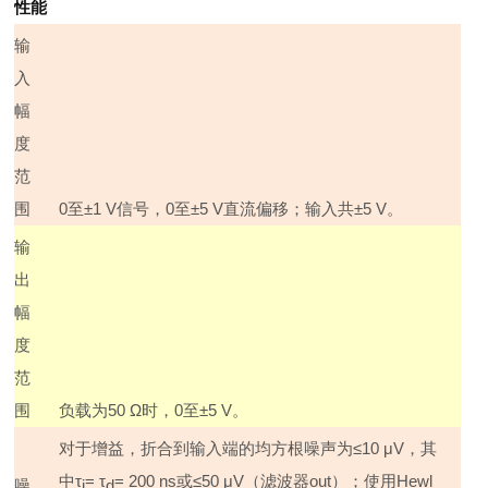
性能
输
入
幅
度
范
围
0
至±
1 V
信号，
0
至±
5 V
直流偏移；输入共±
5 V
。
输
出
幅
度
范
围
负载为
50
Ω时，
0
至±
5 V
。
对于增益，折合到输入端的均方根噪声为≤
10
μ
V
，其
中τ
=
τ
= 200 ns
或≤
50
μ
V
（滤波器
out
）；使用
Hewl
噪
i
d