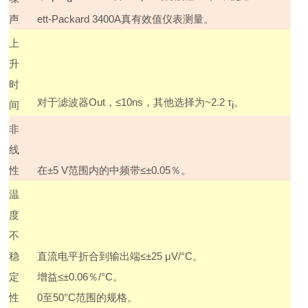
声
ett-Packard 3400A
真有效值仪表测量。
上
升
时
对于滤波器
Out
，≤
10ns
，其他选择为
~2.2
τ
。
间
i
非
线
性
在±
5 V
范围内的中频带≤±
0.05
％。
温
度
不
稳
直流电平折合到输出端≤±
25
μ
V/
°
C
。
定
增益
≤±
0.06
％
/
°
C
。
性
0
至
50
°
C
范围的规格。