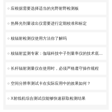
应根据需要选择适当的光野射野检测板
热释光剂量读出仪需要进行定期校准和标定
核辐射检测仪使用方法你了解吗
核辐射监测专家：伽瑞科技中子剂量率仪的技术底蕴与市场口碑验证
长杆辐射测量仪在使用时，必须严格遵守操作规程
空间分辨率测试卡在实际应用中的效果如何？
X射线机综合测试仪能够快速获取检测结果