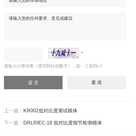
请输入计算结果（填写阿拉伯数字），如：三加四=7
上一篇：
KR002低对比度测试模体
下一篇：
DRLRIEC-18 低对比度细节检测模体