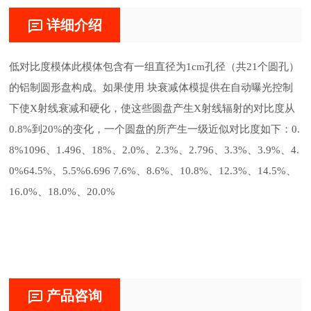
详细介绍
低对比度模体此模体包含有一组直径为
1cm孔径（共21个圆孔）
的铝制圆形盘构成。如果使用 块衰减体模提供在自动曝光控制
下使X射线衰减和硬化，使这些圆盘产生X射线辐射的对比度从
0.8%到20%的变化，一个圆盘的所产生一级近似对比度如下：0.
8%1096、1.496、18%、2.0%、2.3%、2.796、3.3%、3.9%、4.
0%64.5%、5.5%6.696 7.6%、8.6%、10.8%、12.3%、14.5%、
16.0%、18.0%、20.0%
产品咨询