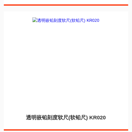
透明嵌铅刻度软尺(软铅尺) KR020