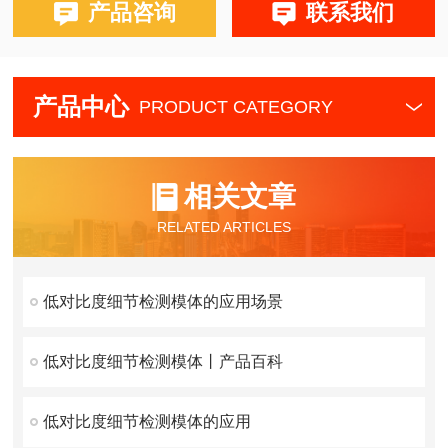
产品咨询
联系我们
产品中心
PRODUCT CATEGORY
相关文章
RELATED ARTICLES
低对比度细节检测模体的应用场景
低对比度细节检测模体丨产品百科
低对比度细节检测模体的应用