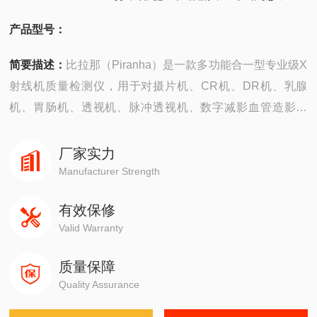
产品型号：
简要描述：
比拉那（Piranha）是一款多功能合一型专业级X
射线机质量检测仪，用于对摄片机、CR机、DR机、乳腺
机、胃肠机、透视机、脉冲透视机、数字减影血管造影机
（DSA）、C型臂、牙科机、全景牙科机、CT机、多排螺旋
CT、宽束CT、CBCT（锥形束CT）等诊断类X射线设备进
厂家实力
行质量检测和性能评估。
Manufacturer Strength
有效保修
Valid Warranty
质量保障
Quality Assurance