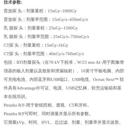
技术参数
:
普放探
头：剂量量程：
15nGy–1000Gy
普放探
头：剂量率范围：
15nGy/s–450mGy/s
乳
腺探
头：剂量量程：
25nGy–1500Gy
乳
腺探
头：剂量率范围：
25nGy/s–750mGy/s
CT探 头：剂量量程：15nGy-1kGy
CT探 头：剂量率范围：40nGy/s-760mGy/s
包括：
RTI剂量探头（在70 kV下校准，W/23 mm Al–用于图像增
强器的输入剂量以及散射和泄漏辐射）、10英寸平板电脑、内部
可充电电池、内部蓝牙和USB端口、USB电缆、Ocean Next™ 软
件具有Advantage许可证、电源、USB记忆棒、软壳运输箱和基
本在线培训。
Piranha R/F-用于射线照相、透视、CT和牙科。
Piranha R/F可即时、同时测量并显示所有参数。
它测量
kVp、时间、HVL、总过滤、剂量、剂量率并显示波形。