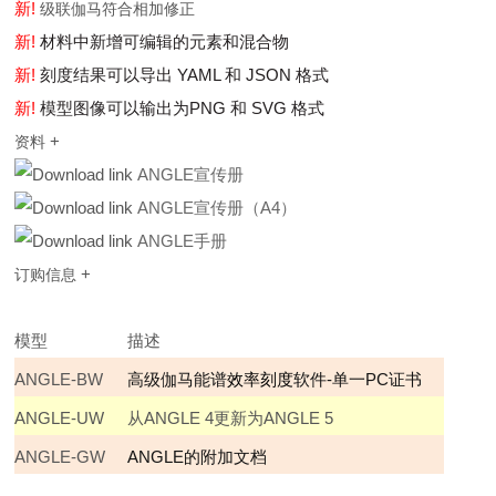
新!
级联伽马符合相加修正
新!
材料中新增可编辑的元素和混合物
新!
刻度结果可以导出
YAML
和
JSON
格式
新!
模型图像可以输出为
PNG
和
SVG
格式
+
资料
ANGLE宣传册
ANGLE宣传册（A4）
ANGLE手册
+
订购信息
模型
描述
ANGLE-BW
高级伽马能谱
效率刻度
软件-单一PC证书
ANGLE-UW
从ANGLE 4更新为ANGLE 5
ANGLE-GW
ANGLE
的附加
文档