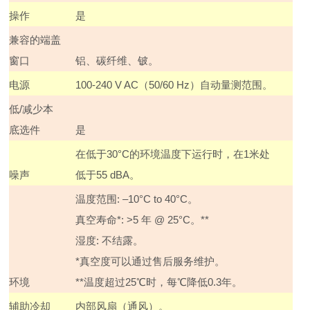
操作
是
兼容的端盖
窗口
铝、碳纤维、铍。
电源
100-240 V AC
（
50/60 Hz
）自动量测范围。
低
/
减少本
底选件
是
在低于
30
°
C
的环境温度下运行时，在
1
米处
噪声
低于
55 dBA
。
温度范围: –10°C to 40°C。
真空寿命*: >5 年 @ 25°C。**
湿度: 不结露。
*真空度可以通过售后服务维护。
环境
**温度超过25℃时，每℃降低0.3年。
辅助冷却
内部风扇（通风）。