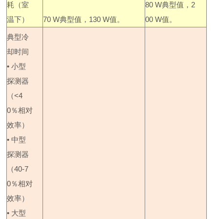
耗（室
80 W
典型值，
2
温下）
70 W
典型值，
130 W
值。
00 W
值。
典型冷
却时间
•
小型
探测器
（
<4
0
％相对
效率）
•
中型
探测器
（
40-7
0
％相对
效率）
•
大型