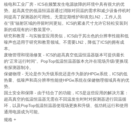
核电和工业厂房 - ICS在频繁发生电源故障的环境中具有很大的优
势。超高真空的低温恒温器通过消除对回温的需求和减少设备停机时
间提高了探测器的可用性。无需定期维护和填充LN2，工作人员
在“强”辐射区域的停留时间更短。ICS的紧凑尺寸允许它轻松安装到
新的或现有的计数装置中。
研究和教育 - 与实验室应用类似，ICS由于其出色的分辨率性能和低
噪声也适用于研究和教育领域。不需要LN2，降低了ICS的拥有成
本。
废物管理和现场修复 - ICS的超高真空低温恒温器版本可提供最长
的“正常运行时间”。PopTop低温恒温器版本允许在现场升级/更换现
有探测器制冷。
保健物理 - 无论是作为升级系统还是作为新的HPGe系统，ICS的低
热量、低噪声和高分辨率性能使HPGe系统在保健物理领域具有的优
势。
国土安全和保障 - 由于结合了的功能，ICS是这些应用的解决方案：
超高真空的低温恒温器无需在不回温发生时时对探测器进行回温循
环，以及PopTop低温恒温器使现场更换和升级、低功耗运行和使用
通用电源成为可能。
+
规格