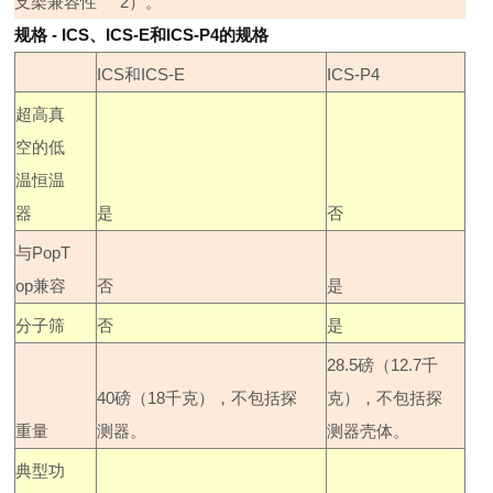
支架兼容性
2
）。
规格
- ICS
、
ICS-E
和
ICS-P4
的规格
ICS
和
ICS-E
ICS-P4
超高真
空的低
温恒温
器
是
否
与
PopT
op
兼容
否
是
分子筛
否
是
28.5
磅（
12.7
千
40
磅（
18
千克），不包括探
克），不包括探
重量
测器。
测器壳体。
典型功