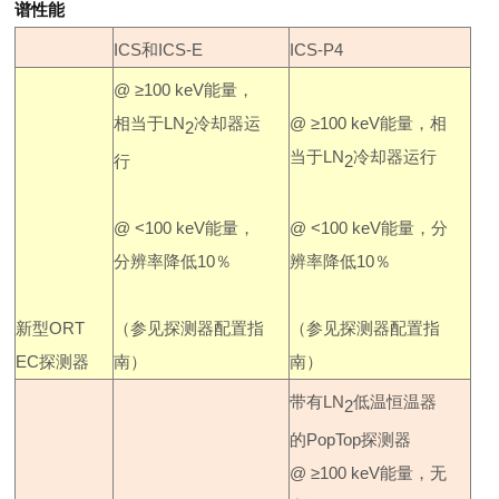
谱性能
ICS
和
ICS-E
ICS-P4
@
≥
100 keV
能量，
相当于
LN
冷却器运
@
≥
100 keV
能量，相
2
当于
LN
冷却器运行
行
2
@ <100 keV
能量，
@ <100 keV
能量，分
分辨率降低
10
％
辨率降低
10
％
新型
ORT
（参见探测器配置指
（参见探测器配置指
EC
探测器
南）
南）
带有
LN
低温恒温器
2
的
PopTop
探测器
@
≥
100 keV
能量，无