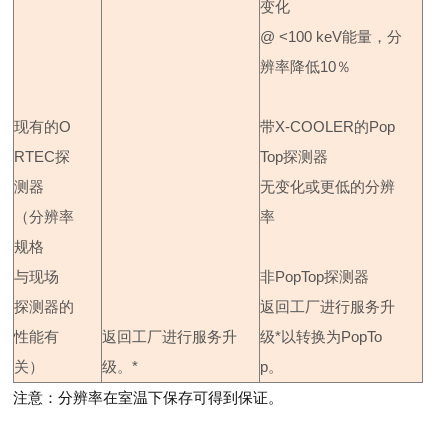
变化
@ <100 keV
能量，分
辨率降低
10
％
现有的
O
带
X-COOLER
的
Pop
RTEC
探
Top
探测器
测器
无变化或更低的分辨
（分辨率
率
规格
与现场
非
PopTop
探测器
探测器的
返回工厂进行服务升
性能有
返回工厂进行服务升
级
*
以转换为
PopTo
关）
级。
*
p
。
注意：分辨率在室温下保存可得到保证。