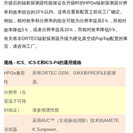
升级后的辐射探测器性能保证在升级时的
HPGe
辐射探测器分辨
10
％以内。这将在重新配置之前在工厂确定。
率和效率组合的
例如，相对效率和分辨率的组合可能为分辨率提高
5
％，而相对
5
％，或者分辨率提高
10
％，而相对效率降低
0
％。
效率降低
有关将非
ORTEC
辐射探测器升级为硬化真空或
PopTop
配置的事
宜，请咨询工厂。
规格
- ICS
、
ICS-E
和
ICS-P4
的通用规格
HPGe
兼容
所有
ORTEC GEM
、
GMX
和
PROFILE
探测
性
器。
分辨率（在
室温下可得
到保证）
请参阅谱性能
采用
AVC
™（主动振动消除）技术的
AMETE
冷却器
K Sunpower
。