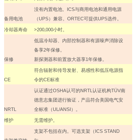
没有内置电池。
ICS
与商用电池和通用电源
备用电池
（
UPS
）兼容。
ORTEC
可提供
UPS
选件。
冷却器寿命
>200,000
小时。
低温冷却器、内部控制器和有源噪声消除设
备享
2
年保修。
保修
新探测器和前置放大器享
1
年保修。
符合辐射和传导发射、易感性和低压电源指
CE
令的
CE
标准
认证通过
OSHA
认可的
NRTL
认证机构
TÜV
南
德意志集团进行验证，产品符合美国电气安
NRTL
全标准（
UL/ANSI
）。
维护
无需维护。
支架不包括在内。可选支架（
ICS STAND