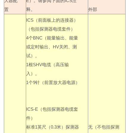
大器配
E
）。请参阅下面的
ICS
注
置
释。
外部
ICS
（前面板上的连接器）
（包括探测器电缆套件）
4
个
BNC
（能量输出、能量
或定时输出、
HV
关闭、测
试）。
1
根
SHV
电缆（高压输
入）。
1
个
9
针（前置放大器电源）
ICS-E
（包括探测器电缆套
件）
标准
1
英尺（
0.3
米）探测器
无（不包括探测