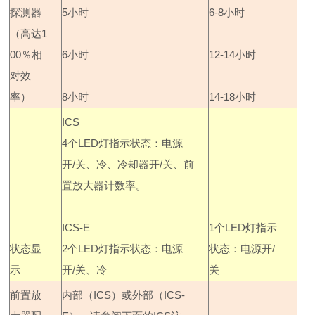
探测器
5
小时
6-8
小时
（高达
1
00
％相
6
小时
12-14
小时
对效
率）
8
小时
14-18
小时
ICS
4
个
LED
灯指示状态：
电源
开
/
关、冷、冷却器开
/
关、前
置放大器计数率。
ICS-E
1
个
LED
灯指示
状态显
2
个
LED
灯指示状态：
电源
状态：
电源开
/
示
开
/
关、冷
关
前置放
内部（
ICS
）或外部（
ICS-