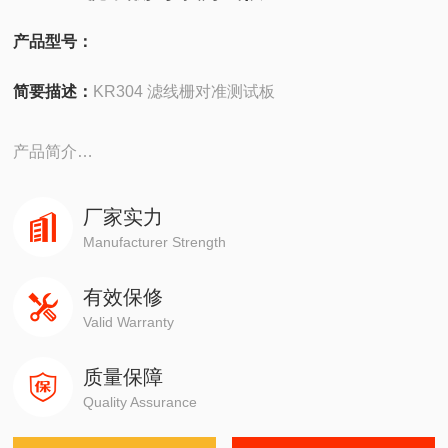
产品型号：
简要描述：
KR304 滤线栅对准测试板
产品简介
滤线栅对准测试板 KR304
厂家实力
Manufacturer Strength
1.满足《WS76-2020医用常规X射线诊断设备质量控制检测
有效保修
规范》
Valid Warranty
2.滤线栅对准测试板用于检查聚焦的光栅是否恰好与中心射
质量保障
线和胶片暗盒的中心对准。
Quality Assurance