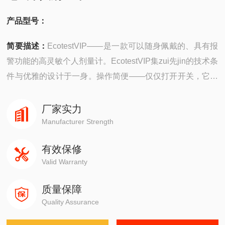
产品型号：
简要描述：
EcotestVIP——是一款可以随身佩戴的、具有报
警功能的高灵敏个人剂量计。EcotestVIP集zui先jin的技术条
件与优雅的设计于一身。操作简便——仅仅打开开关，它就
开始持续性地检测周围伽马射线的剂量。一遇到危险，
EcotestVIP将自动报警。
厂家实力
Manufacturer Strength
有效保修
Valid Warranty
质量保障
Quality Assurance