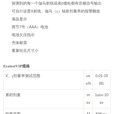
探测到的每一个伽马射线或者
β微粒都有音频信号输出
·
X
可自行设置
射线、
伽马（
γ）辐射剂量率的报警阙值
·
液晶显示
·
7
AAA
两节
号（
）电池
·
电池欠压指示
·
壳体耐震
·
重量轻且尺寸小
·
EcotestVIP
规格
X
us
0.01-10
、
γ剂量率测试范围
v/h
00
;
m
1usv-10
累积剂量
sv
sv
M
50Kev-