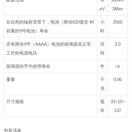
能量范围
eV
3Mev
620
2500
在自然的辐射背景下，电池（两块
毫安·时
小
9
容量的
号电池）寿命
时
9
AAAA
3.0
含有两块
号（
）电池的探测器其正常
伏
工作的电源电压
特
探测器的平均使用寿命
年
≥
6
0.06
重量
千
克
33
15
尺寸规格
毫
×
×
137
米
包装清单