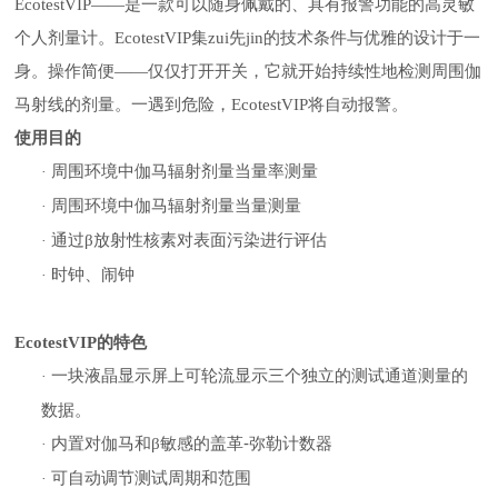
EcotestVIP
——
是一款可以随身佩戴的、具有报警功能的高灵敏
个人剂量计
。
EcotestVIP
集zui先jin的技术条件与优雅的设计于一
身。
操作简便
——仅仅打开开关，它就开始持续性地检测周围伽
马射线的
剂量
。一遇到危险，
EcotestVIP
将自动报警。
使用目的
周围环境中伽马辐射剂量当量率测量
·
周围环境中伽马辐射剂量当量测量
·
通过
β放射性核素对表面污染进行评估
·
时钟、闹钟
·
EcotestVIP
的特色
一块液晶显示屏上可轮流显示三个独立的测试通道测量的
·
数据。
-
内置对伽马和
β敏感的盖革
弥勒计数器
·
可自动调节测试周期和范围
·