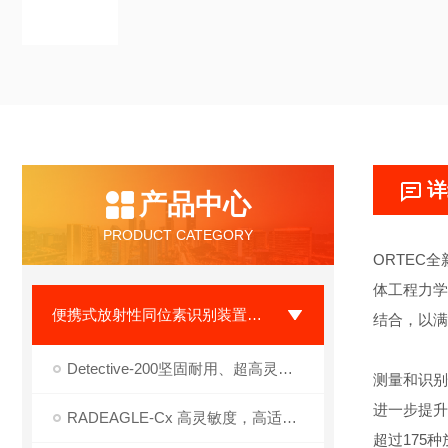
详
产品中心
PRODUCT CATEGORY
ORTEC
全
体工程力学
便携式放射性同位素识别装置 （RIID）
结合，以满
Detective-200坚固耐用、超高灵敏度、便携式HPGe放射性核素识别系统
测量和识别
进一步提升
RADEAGLE-Cx 高灵敏度，高适配性探测单元，适用于多样化辐射探测和核素识别应用
超
过
175
种