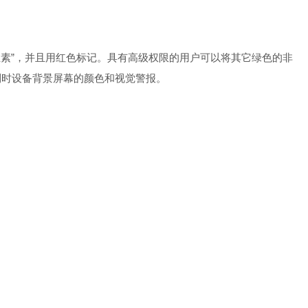
位素
”
，并且用
红色标记。具有高级权限的用户可以将其它绿色的非
到时设备背景屏幕的颜色和视觉警报。