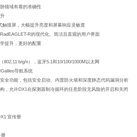
胁领域有着的准确性
升
式触摸屏，大幅提升亮度和屏幕响应灵敏度
RadEAGLET-R
的
现代化、简洁且直观的用户界面
学提升，更好的配重
（
802.11 b/g/n
），
蓝牙
5.1
和
10/100/1000M
以太网
和
Galileo
导航系统
安全功能，包括安全启动、内置防火墙和深度静态代码漏洞分析
构，允许
DX1
在探
测器制冷循环的任意阶段无风险的开启和关闭
 DX1
宣
传册
手册