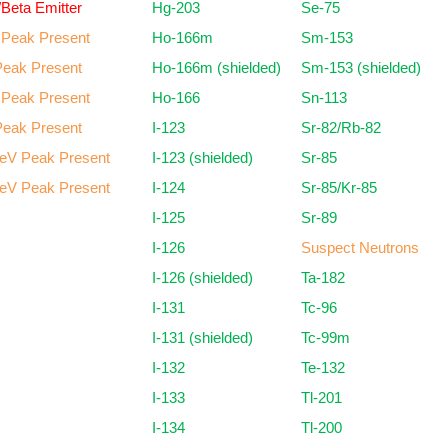
Beta Emitter
Hg-203
Se-75
 Peak Present
Ho-166m
Sm-153
Peak Present
Ho-166m (shielded)
Sm-153 (shielded)
 Peak Present
Ho-166
Sn-113
Peak Present
I-123
Sr-82/Rb-82
keV Peak Present
I-123 (shielded)
Sr-85
keV Peak Present
I-124
Sr-85/Kr-85
I-125
Sr-89
I-126
Suspect Neutrons
I-126 (shielded)
Ta-182
I-131
Tc-96
I-131 (shielded)
Tc-99m
I-132
Te-132
I-133
Tl-201
I-134
Tl-200