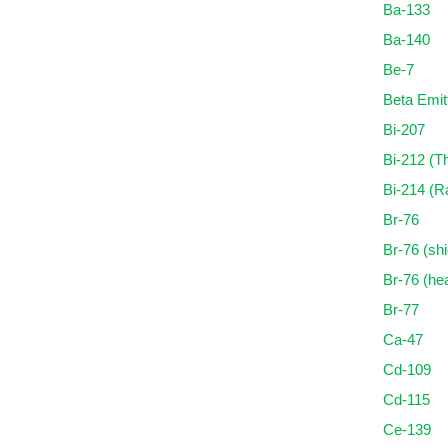
Ba-133
Ba-140
Be-7
Beta Emit
Bi-207
Bi-212 (T
Bi-214 (R
Br-76
Br-76 (shi
Br-76 (hea
Br-77
Ca-47
Cd-109
Cd-115
Ce-139