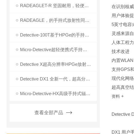
RADEAGLET-R 坚固耐用，轻便，手持式放射性核素识别设备
在
识别核威
用
户体验提
RADEAGLE，的手持式放射性同位素识别仪
5
英寸
电容
灵感来源自
Detective-100T基于HPGe的手持式放射性同位素识别器
人体工程力
Micro-Detective超轻便携式手持放射性同位素识别器
技
术改进
内置
WLAN
Detective X超高分辨率HPGe放射性同位素识别装置
支持
GPS
现代化网络
Detective DX1 全新一代，超高分辨率高纯锗核素识别仪
超高真空
结
Micro-Detective-HX高级手持式辐射检测和识别RIID
+
资料
查看全部产品
Detective
DX1 用户