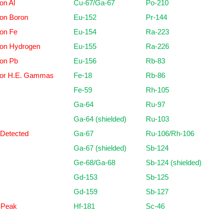
on Al
Cu-67/Ga-67
Po-210
 on Boron
Eu-152
Pr-144
on Fe
Eu-154
Ra-223
 on Hydrogen
Eu-155
Ra-226
 on Pb
Eu-156
Rb-83
 or H.E. Gammas
Fe-18
Rb-86
Fe-59
Rh-105
Ga-64
Ru-97
Ga-64 (shielded)
Ru-103
 Detected
Ga-67
Ru-106/Rh-106
Ga-67 (shielded)
Sb-124
Ge-68/Ga-68
Sb-124 (shielded)
Gd-153
Sb-125
Gd-159
Sb-127
 Peak
Hf-181
Sc-46