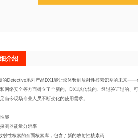
细介绍
新的
Detective
系列
产品
DX1
能
让您体验到放射性核素识别的未来
——
和网络安全等方面树立了全新的。
DX1
以
传统的、经过验证过的、
足当今现场专业人员不断变化的使用需求。
性能
探测器能量分辨率
放射性核素的全面核素
库，包含了新的放射性核素药