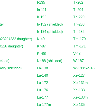
I-135
Tl-202
In-111
Tl-204
Ir-192
Th-229
ter
Ir-192 (shielded)
Th-230
Ir-194 (shielded)
Th-232
h232/U232 daughter)
K-40
Tm-170
a226 daughter)
Kr-87
Tm-171
Kr-88
V-48
elded)
Kr-88 (shielded)
W-187
vily shielded)
La-138
W-188/Re-188
La-140
Xe-127
Lu-172
Xe-131m
Lu-176
Xe-133
Lu-177
Xe-133m
Lu-177m
Xe-135