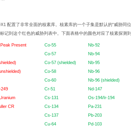
 DX1
配置了非常全面的核素
库。核素库的一个子集是默认的
“
威
胁同
标记到这个红色的威胁列表中。下面表格中的颜色对应了核素探测
 Peak Present
Co-55
Nb-92
Co-57
N
b-94
hielded)
Co-57 (shielded)
Nb-95
nshielded)
Co-58
Nb-96
Co-60
Nb-96 (shielded)
-249
Cr-51
Nd-147
 Uranium
Cs-131
Os-194/Ir-194
ller CR
Cs-134
Pa-231
Cs-137
Pb-203
Cu-64
Pd-103