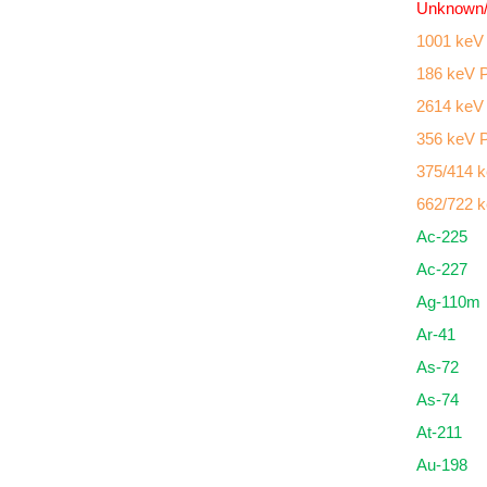
Unknown/
1001 keV
186 keV 
2614 keV
356 keV 
375/414 
662/722 
Ac-225
Ac-227
Ag-110m
Ar-41
As-72
As-74
At-211
Au-198