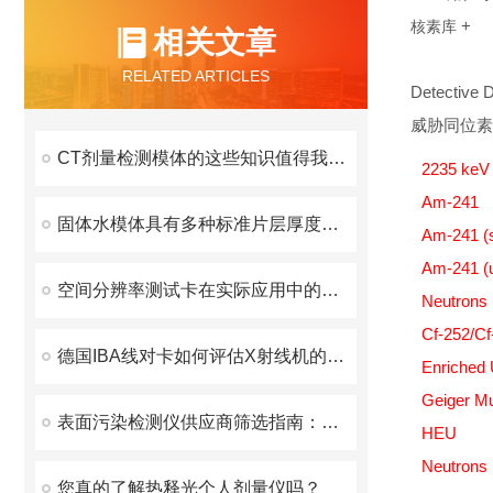
+
核素库
相关文章
RELATED ARTICLES
Detective
威胁同位素
CT剂量检测模体的这些知识值得我们学习
2235 keV
Am-241
固体水模体具有多种标准片层厚度可供选择
Am-241 (s
Am-241 (u
空间分辨率测试卡在实际应用中的效果如何？
Neutrons
Cf-252/Cf
德国IBA线对卡如何评估X射线机的分辨率能力？
Enriched
Geiger Mu
表面污染检测仪供应商筛选指南：从资质到服务的考量要点
HEU
Neutrons
您真的了解热释光个人剂量仪吗？