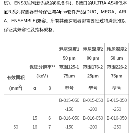
试
)
、
ENS8
系列
(
新系统的
8
包备件
)
、
B
接口的
ULTRA-AS
和低本
底
R系列探测器型号保证与
Alpha
套件产品
(DUO
、
MEGA
、
ARI
A
、
ENSEMBLE)
兼容。所有其他探测器都需要经过特殊批准以
保证其兼容性及指标规格。
耗尽深度
1
耗尽深度
2
耗尽深度
2
50 µm
00 µm
50 µm
保证分辨率
**
范围
125-1
范围
176-2
范围
226-2
（
keV
）
75µm
25µm
75µm
有效面积
2
(mm
)
α
β
型号
型号
型号
B-015-050
B-015-050
B-015-050
-150
-200
-250
15
6
B-016-050
B-016-050
B-016-050
50
16
7
-150
-200
-250