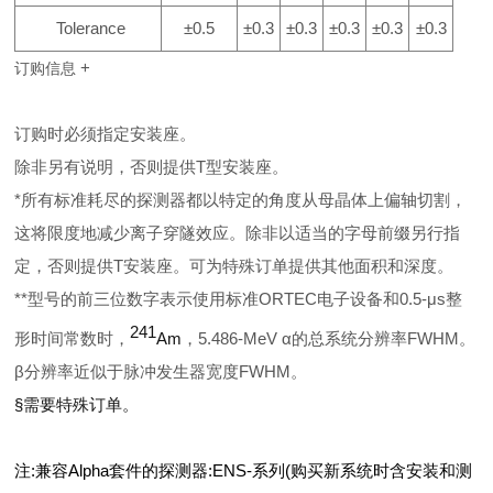
Tolerance
±0.5
±0.3
±0.3
±0.3
±0.3
±0.3
+
订购信息
订购时必须指定安装座。
除非另有说明，否则提供T型安装座。
*所有标准耗尽的探测器都以特定的角度从母晶体上偏轴切割，
这将限度地减少离子穿隧效应。除非以适当的字母前缀另行指
定，否则提供T安装座。可为特殊订单提供其他面积和深度。
**型号的前三位数字表示使用标准ORTEC电子设备和0.5-μs整
241
形时间常数时，
Am
，5.486-MeV α的总系统分辨率FWHM。
β分辨率近似于脉冲发生器宽度FWHM。
§需要特殊订单。
注
:
兼容
Alpha
套件的探测器
:ENS-
系列
(
购买新系统时含安装和测