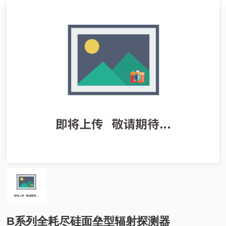
B系列全耗尽硅面垒型辐射探测器