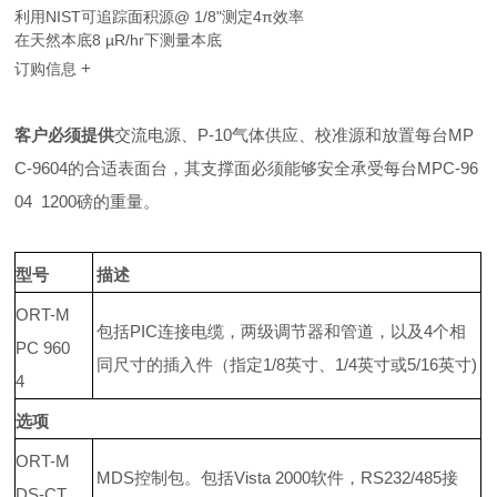
利用NIST可追踪面积源@ 1/8"测定4π效率
在天然本底8 µR/hr下测量本底
+
订购信息
客户必须提供
交流电源、P-10气体供应、校准源和放置每台MP
C-9604的合适表面台，其支撑面必须能够安全承受每台MPC-96
04 1200磅的重量。
型号
描述
ORT-M
包括
PIC
连接电缆，两级调节器和管道，以及4个相
PC 960
同尺寸的插入件（指定
1/8
英寸、
1/4
英寸或
5/16
英寸)
4
选项
ORT-M
MDS
控制包。包括
Vista 2000
软件，
RS232/485
接
DS-CT