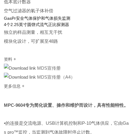
低本底计数器
空气过滤器的氡子体补偿
GasPr安全气体保护和气体损失监测
4个2.25英寸圆饼式流气正比探测器
独立的样品测量，相互无干扰
模块化设计，可扩展至48路
+
资料
MDS宣传册
MDS宣传册（A4）
+
更多信息
MPC-9604专为简化设置、操作和维护而设计，具有性能特性。
•
的
连接是交流电源、
USB
计算机控制和
P-10
气体供
应，它由
Ga
s pro™
监控，当监测到气体故障时停止计数。