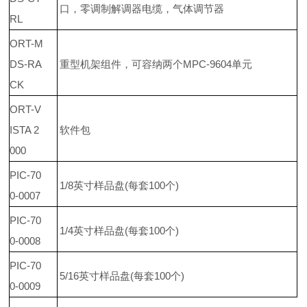
口，零调制解调器电缆，气体调节器
RL
ORT-M
DS-RA
重型机架组件，可容纳两个
MPC-9604
单元
CK
ORT-V
ISTA 2
软件包
000
PIC-70
1/8
英寸样品盘
(
每套
100
个
)
0-0007
PIC-70
1/4
英寸
样品盘
(
每
套
100
个
)
0-0008
PIC-70
5/16
英寸
样品盘
(
每
套
100
个
)
0-0009