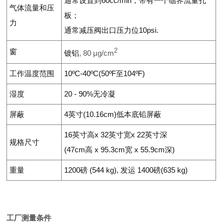
通常设置到
60cc/min
，
带有一个临界流量孔
气体流量和压
板；
力
通常减压阀出口压力位
10psi.
窗
2
镀铝
, 80 µg/cm
工作温度范围
10ºC-40ºC(50ºF
至
104ºF)
湿度
20 - 90%
无冷凝
屏蔽
4
英寸(
10.16cm
)
低本底铅屏蔽
16
英寸高
x 32
英寸宽
x 22
英寸深
规格尺寸
(47cm
高
x 95.3cm
宽
x 55.9cm
深)
重量
1200
磅
(544 kg)
,
发运
1400
磅
(635 kg)
工厂测量条件