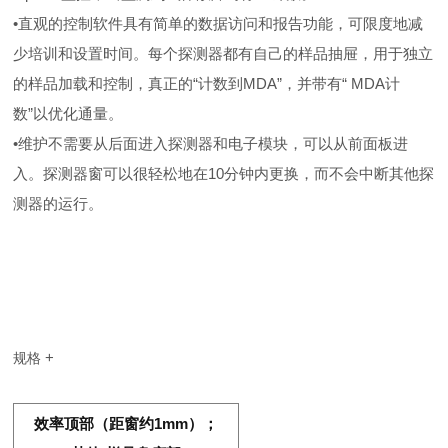
•
直
观的控制软件具有简单的数据访问和报告功能，可限
度地减
少培
训和设置时间。每个探测器都有自己的样品抽屉，用于独立
的样品加载和控制，真正的
“
计数到
MDA”
，并
带有
“
MDA
计
数
”
以
优化通量。
•
维护不需要从后面进入探测器和电子模块，可以从前面板进
入。探测器窗可以很轻松地在
10
分
钟内更换，而不会中断其他探
测器的运行
。
+
规格
效率顶部（距窗约1mm）；