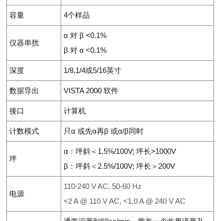
容量
4
个样品
α
对
β
<0.1%
仪器串扰
β
对
α
<0.1%
深度
1/8,1/4
或
5/16
英寸
数据导出
VISTA 2000
软件
接口
计算机
计数模式
只
α
或先
α
再
β
或
α
/
β
同时
α
：坪斜＜
1.5%/100V;
坪长
>1000V
坪
β
：坪斜＜
2.5%/100V;
坪长＞
200V
110-240 V AC, 50-60 Hz
电源
<2 A @ 110 V AC, <1.0 A @ 240 V AC